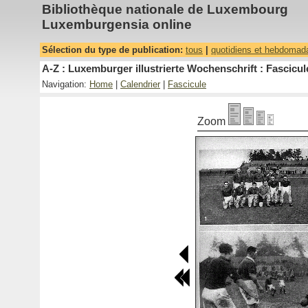
Bibliothèque nationale de Luxembourg
Luxemburgensia online
Sélection du type de publication:
tous
|
quotidiens et hebdomad
A-Z : Luxemburger illustrierte Wochenschrift : Fascicul
Navigation:
Home
|
Calendrier
|
Fascicule
Zoom