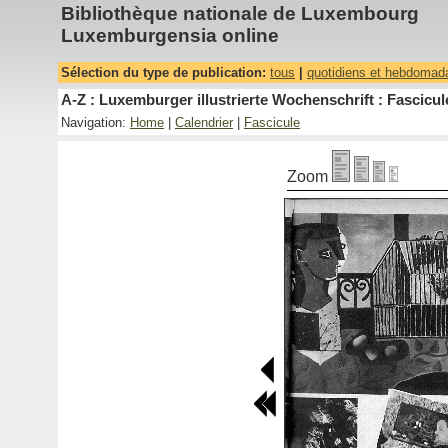
Bibliothèque nationale de Luxembourg
Luxemburgensia online
Sélection du type de publication:
tous
|
quotidiens et hebdomad
A-Z : Luxemburger illustrierte Wochenschrift : Fascicul
Navigation:
Home
|
Calendrier
|
Fascicule
Zoom