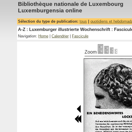
Bibliothèque nationale de Luxembourg
Luxemburgensia online
Sélection du type de publication:
tous
|
quotidiens et hebdomad
A-Z : Luxemburger illustrierte Wochenschrift : Fascicul
Navigation:
Home
|
Calendrier
|
Fascicule
Zoom