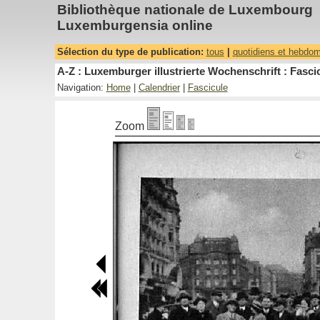
Bibliothèque nationale de Luxembourg
Luxemburgensia online
Sélection du type de publication:
tous
|
quotidiens et hebdo
A-Z : Luxemburger illustrierte Wochenschrift : Fascic
Navigation:
Home
|
Calendrier
|
Fascicule
Zoom