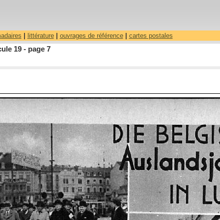
madaires
|
littérature
|
ouvrages de référence
|
cartes postales
ule 19 - page 7