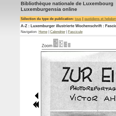
Bibliothèque nationale de Luxembourg
Luxemburgensia online
Sélection du type de publication:
tous
|
quotidiens et hebdo
A-Z : Luxemburger illustrierte Wochenschrift : Fascic
Navigation:
Home
|
Calendrier
|
Fascicule
Zoom