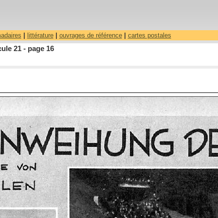
madaires
|
littérature
|
ouvrages de référence
|
cartes postales
ule 21 - page 16