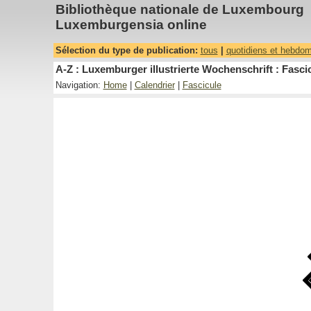
Bibliothèque nationale de Luxembourg
Luxemburgensia online
Sélection du type de publication:
tous
|
quotidiens et hebdo
A-Z : Luxemburger illustrierte Wochenschrift : Fascic
Navigation:
Home
|
Calendrier
|
Fascicule