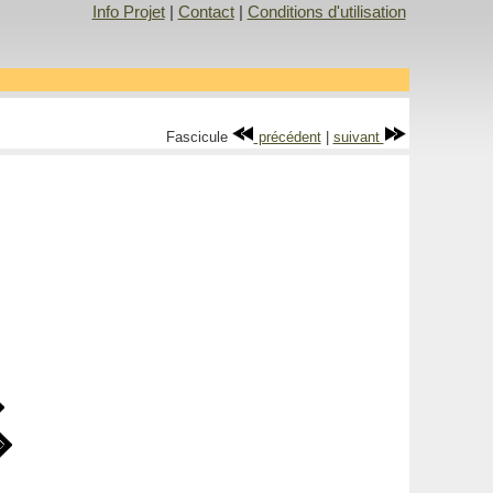
Info Projet
|
Contact
|
Conditions d'utilisation
Fascicule
précédent
|
suivant