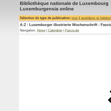
Bibliothèque nationale de Luxembourg
Luxemburgensia online
Sélection du type de publication:
tous
|
quotidiens et hebdo
A-Z : Luxemburger illustrierte Wochenschrift : Fascic
Navigation:
Home
|
Calendrier
|
Fascicule