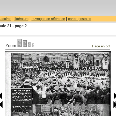
madaires
|
littérature
|
ouvrages de référence
|
cartes postales
ule 21 - page 2
Zoom
Page en pdf