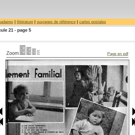
madaires
|
littérature
|
ouvrages de référence
|
cartes postales
ule 21 - page 5
Zoom
Page en pdf