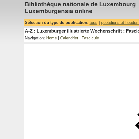
Bibliothèque nationale de Luxembourg
Luxemburgensia online
Sélection du type de publication:
tous
|
quotidiens et hebdo
A-Z : Luxemburger illustrierte Wochenschrift : Fascic
Navigation:
Home
|
Calendrier
|
Fascicule