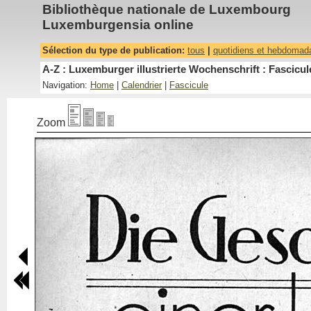
Bibliothèque nationale de Luxembourg
Luxemburgensia online
Sélection du type de publication:
tous
|
quotidiens et hebdomad
A-Z : Luxemburger illustrierte Wochenschrift : Fascicul
Navigation:
Home
|
Calendrier
|
Fascicule
Zoom