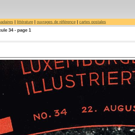
madaires
|
littérature
|
ouvrages de référence
|
cartes postales
ule 34 - page 1