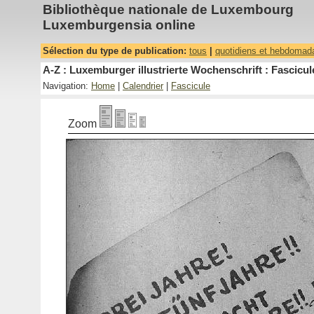
Bibliothèque nationale de Luxembourg
Luxemburgensia online
Sélection du type de publication:
tous
|
quotidiens et hebdomad
A-Z : Luxemburger illustrierte Wochenschrift : Fascicul
Navigation:
Home
|
Calendrier
|
Fascicule
Zoom