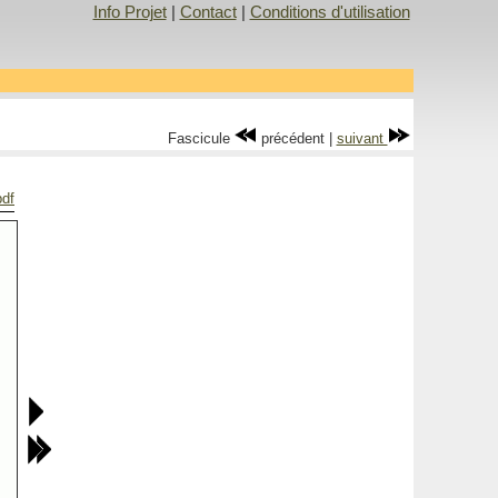
Info Projet
|
Contact
|
Conditions d'utilisation
Fascicule
précédent |
suivant
pdf