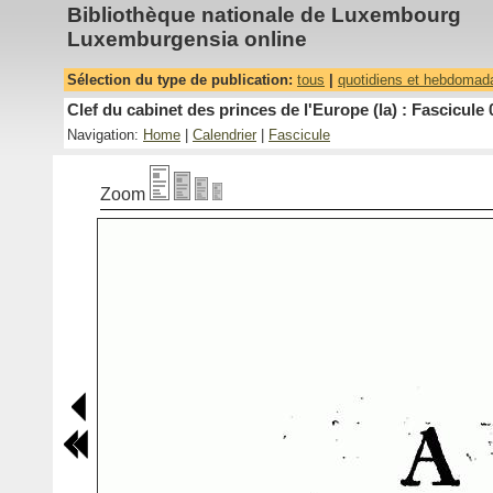
Bibliothèque nationale de Luxembourg
Luxemburgensia online
Sélection du type de publication:
tous
|
quotidiens et hebdomad
Clef du cabinet des princes de l'Europe (la) : Fascicule 
Navigation:
Home
|
Calendrier
|
Fascicule
Zoom