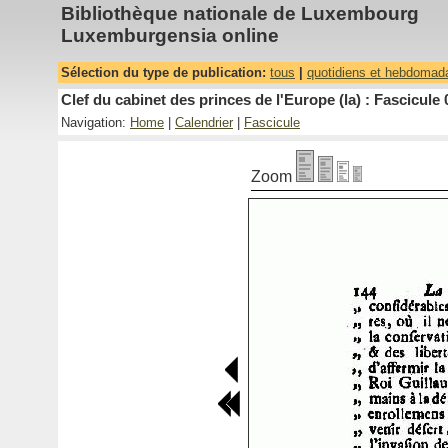
Bibliothèque nationale de Luxembourg
Luxemburgensia online
Sélection du type de publication:
tous
|
quotidiens et hebdomad
Clef du cabinet des princes de l'Europe (la) : Fascicule 
Navigation:
Home
|
Calendrier
|
Fascicule
Zoom