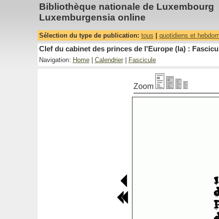
Bibliothèque nationale de Luxembourg
Luxemburgensia online
Sélection du type de publication:
tous
|
quotidiens et hebdo
Clef du cabinet des princes de l'Europe (la) : Fascicu
Navigation:
Home
|
Calendrier
|
Fascicule
Zoom