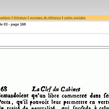
madaires
|
littérature
|
ouvrages de référence
|
cartes postales
le 03 - page 168