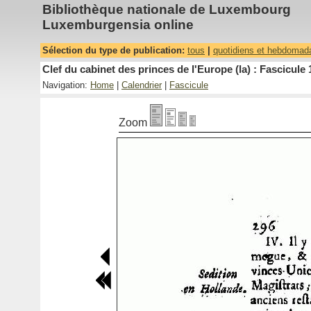
Bibliothèque nationale de Luxembourg
Luxemburgensia online
Sélection du type de publication:
tous
|
quotidiens et hebdomad
Clef du cabinet des princes de l'Europe (la) : Fascicule 
Navigation:
Home
|
Calendrier
|
Fascicule
Zoom