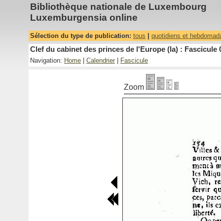
Bibliothèque nationale de Luxembourg
Luxemburgensia online
Sélection du type de publication:
tous
|
quotidiens et hebdomad
Clef du cabinet des princes de l'Europe (la) : Fascicule 
Navigation:
Home
|
Calendrier
|
Fascicule
Zoom