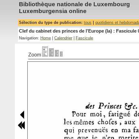
Bibliothèque nationale de Luxembourg
Luxemburgensia online
Sélection du type de publication:
tous
|
quotidiens et hebdomad
Clef du cabinet des princes de l'Europe (la) : Fascicule 
Navigation:
Home
|
Calendrier
|
Fascicule
Zoom