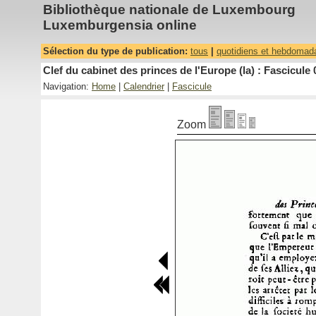
Bibliothèque nationale de Luxembourg
Luxemburgensia online
Sélection du type de publication:
tous
|
quotidiens et hebdomad
Clef du cabinet des princes de l'Europe (la) : Fascicule 
Navigation:
Home
|
Calendrier
|
Fascicule
Zoom