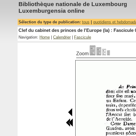
Bibliothèque nationale de Luxembourg
Luxemburgensia online
Sélection du type de publication:
tous
|
quotidiens et hebdomad
Clef du cabinet des princes de l'Europe (la) : Fascicule 
Navigation:
Home
|
Calendrier
|
Fascicule
Zoom