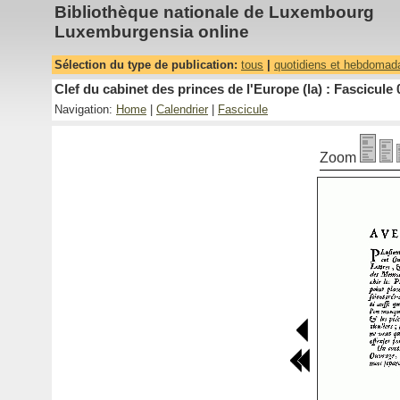
Bibliothèque nationale de Luxembourg
Luxemburgensia online
Sélection du type de publication:
tous
|
quotidiens et hebdomad
Clef du cabinet des princes de l'Europe (la) : Fascicule 
Navigation:
Home
|
Calendrier
|
Fascicule
Zoom