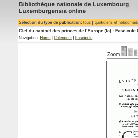
Bibliothèque nationale de Luxembourg
Luxemburgensia online
Sélection du type de publication:
tous
|
quotidiens et hebdomad
Clef du cabinet des princes de l'Europe (la) : Fascicule 
Navigation:
Home
|
Calendrier
|
Fascicule
Zoom