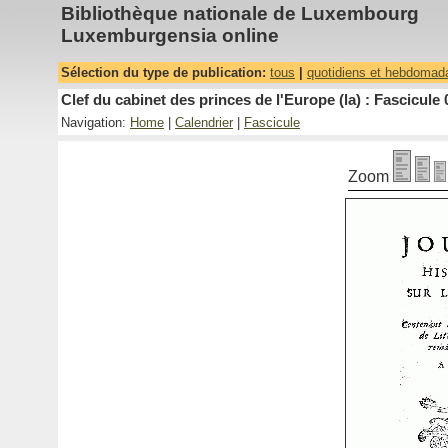
Bibliothèque nationale de Luxembourg
Luxemburgensia online
Sélection du type de publication:
tous
|
quotidiens et hebdomad
Clef du cabinet des princes de l'Europe (la) : Fascicule 
Navigation:
Home
|
Calendrier
|
Fascicule
Zoom