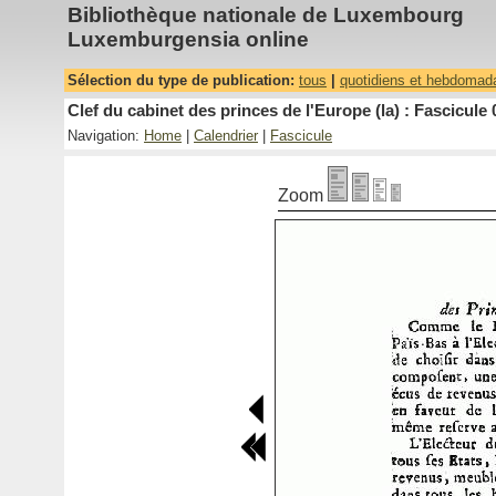
Bibliothèque nationale de Luxembourg
Luxemburgensia online
Sélection du type de publication:
tous
|
quotidiens et hebdomad
Clef du cabinet des princes de l'Europe (la) : Fascicule 
Navigation:
Home
|
Calendrier
|
Fascicule
Zoom