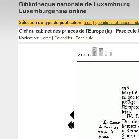
Bibliothèque nationale de Luxembourg
Luxemburgensia online
Sélection du type de publication:
tous
|
quotidiens et hebdomad
Clef du cabinet des princes de l'Europe (la) : Fascicule 
Navigation:
Home
|
Calendrier
|
Fascicule
Zoom