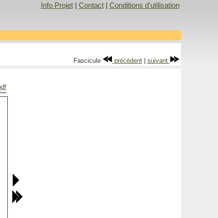
Info Projet
|
Contact
|
Conditions d'utilisation
Fascicule
précédent
|
suivant
pdf