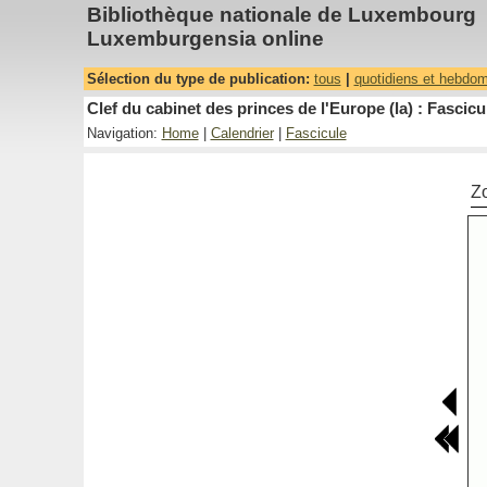
Bibliothèque nationale de Luxembourg
Luxemburgensia online
Sélection du type de publication:
tous
|
quotidiens et hebdo
Clef du cabinet des princes de l'Europe (la) : Fascicu
Navigation:
Home
|
Calendrier
|
Fascicule
Z