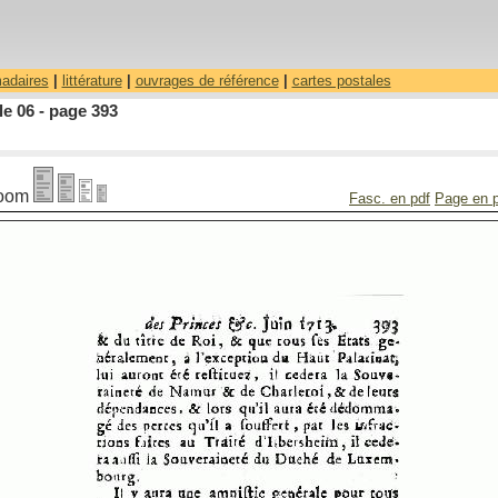
madaires
|
littérature
|
ouvrages de référence
|
cartes postales
le 06 - page 393
oom
Fasc. en pdf
Page en 