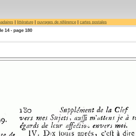
madaires
|
littérature
|
ouvrages de référence
|
cartes postales
le 14 - page 180