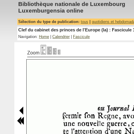
Bibliothèque nationale de Luxembourg
Luxemburgensia online
Sélection du type de publication:
tous
|
quotidiens et hebdomad
Clef du cabinet des princes de l'Europe (la) : Fascicule 
Navigation:
Home
|
Calendrier
|
Fascicule
Zoom