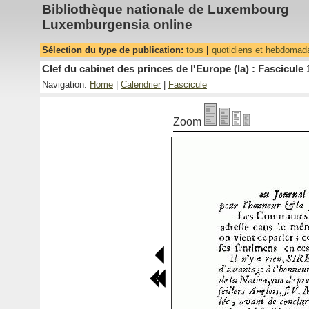
Bibliothèque nationale de Luxembourg
Luxemburgensia online
Sélection du type de publication:
tous
|
quotidiens et hebdomad
Clef du cabinet des princes de l'Europe (la) : Fascicule 
Navigation:
Home
|
Calendrier
|
Fascicule
Zoom