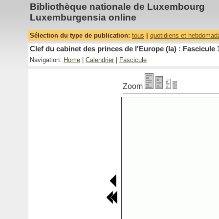
Bibliothèque nationale de Luxembourg
Luxemburgensia online
Sélection du type de publication:
tous
|
quotidiens et hebdomad
Clef du cabinet des princes de l'Europe (la) : Fascicule 
Navigation:
Home
|
Calendrier
|
Fascicule
Zoom