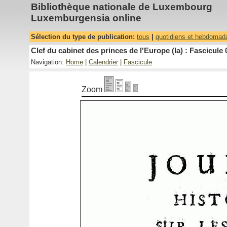
Bibliothèque nationale de Luxembourg
Luxemburgensia online
Sélection du type de publication:
tous
|
quotidiens et hebdomad
Clef du cabinet des princes de l'Europe (la) : Fascicule 
Navigation:
Home
|
Calendrier
|
Fascicule
Zoom