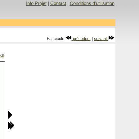
Info Projet
|
Contact
|
Conditions d'utilisation
Fascicule
précédent
|
suivant
pdf