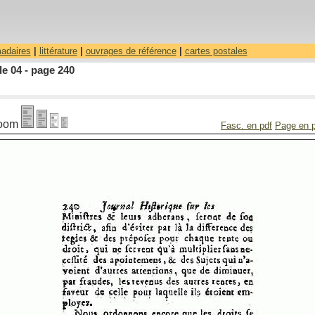
madaires
|
littérature
|
ouvrages de référence
|
cartes postales
le 04 - page 240
oom
Fasc. en pdf
Page en 