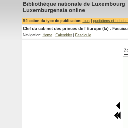
Bibliothèque nationale de Luxembourg
Luxemburgensia online
Sélection du type de publication:
tous
|
quotidiens et hebdo
Clef du cabinet des princes de l'Europe (la) : Fascicu
Navigation:
Home
|
Calendrier
|
Fascicule
Z