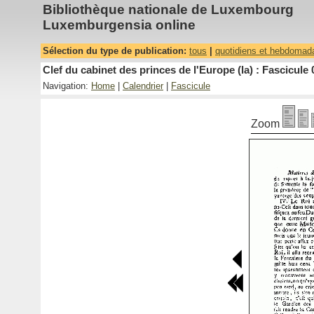
Bibliothèque nationale de Luxembourg
Luxemburgensia online
Sélection du type de publication:
tous
|
quotidiens et hebdomad
Clef du cabinet des princes de l'Europe (la) : Fascicule 
Navigation:
Home
|
Calendrier
|
Fascicule
Zoom