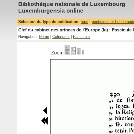
Bibliothèque nationale de Luxembourg
Luxemburgensia online
Sélection du type de publication:
tous
|
quotidiens et hebdomad
Clef du cabinet des princes de l'Europe (la) : Fascicule 
Navigation:
Home
|
Calendrier
|
Fascicule
Zoom