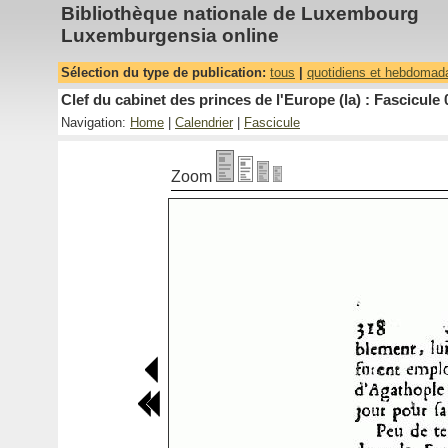
Bibliothèque nationale de Luxembourg
Luxemburgensia online
Sélection du type de publication:
tous
|
quotidiens et hebdomad
Clef du cabinet des princes de l'Europe (la) : Fascicule 
Navigation:
Home
|
Calendrier
|
Fascicule
Zoom