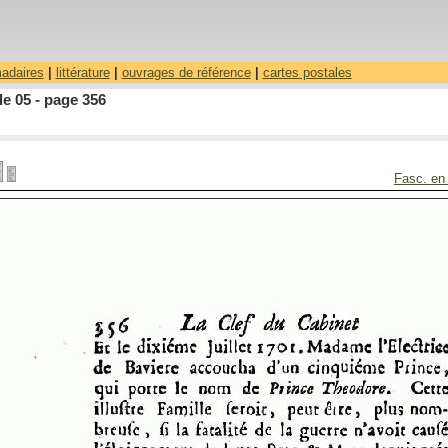
madaires
|
littérature
|
ouvrages de référence
|
cartes postales
le 05 - page 356
Fasc. en