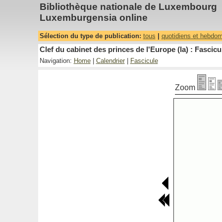
Bibliothèque nationale de Luxembourg
Luxemburgensia online
Sélection du type de publication:
tous
|
quotidiens et hebdo
Clef du cabinet des princes de l'Europe (la) : Fascicu
Navigation:
Home
|
Calendrier
|
Fascicule
Zoom