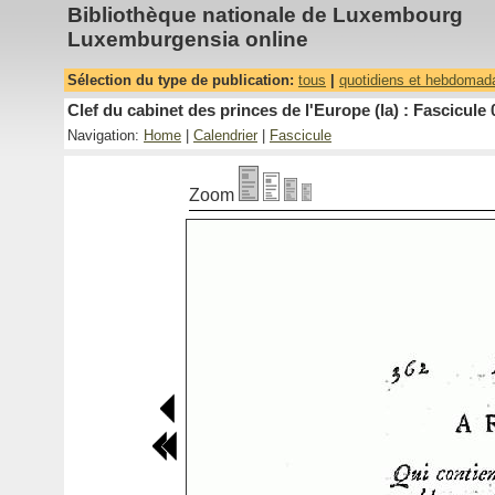
Bibliothèque nationale de Luxembourg
Luxemburgensia online
Sélection du type de publication:
tous
|
quotidiens et hebdomad
Clef du cabinet des princes de l'Europe (la) : Fascicule 
Navigation:
Home
|
Calendrier
|
Fascicule
Zoom