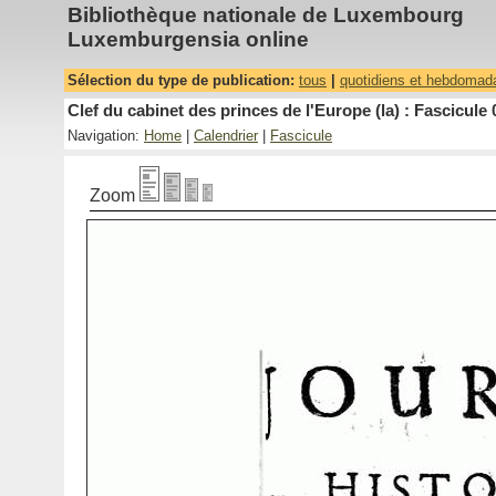
Bibliothèque nationale de Luxembourg
Luxemburgensia online
Sélection du type de publication:
tous
|
quotidiens et hebdomad
Clef du cabinet des princes de l'Europe (la) : Fascicule 
Navigation:
Home
|
Calendrier
|
Fascicule
Zoom