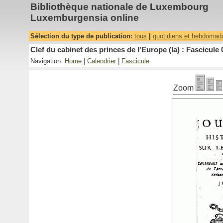
Bibliothèque nationale de Luxembourg
Luxemburgensia online
Sélection du type de publication:
tous
|
quotidiens et hebdomad
Clef du cabinet des princes de l'Europe (la) : Fascicule 
Navigation:
Home
|
Calendrier
|
Fascicule
Zoom