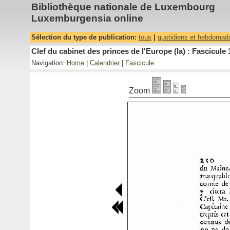
Bibliothèque nationale de Luxembourg
Luxemburgensia online
Sélection du type de publication:
tous
|
quotidiens et hebdomad
Clef du cabinet des princes de l'Europe (la) : Fascicule 
Navigation:
Home
|
Calendrier
|
Fascicule
Zoom