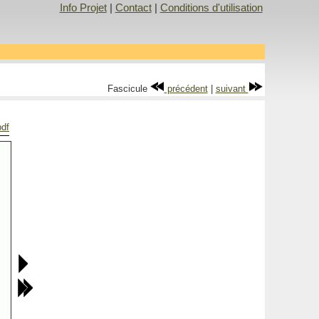
Info Projet
|
Contact
|
Conditions d'utilisation
Fascicule
précédent
|
suivant
pdf