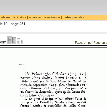
madaires
|
littérature
|
ouvrages de référence
|
cartes postales
le 10 - page 251
oom
Fasc. en pdf
Page en 