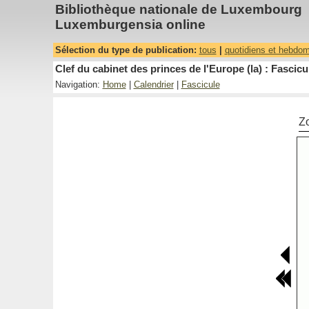
Bibliothèque nationale de Luxembourg
Luxemburgensia online
Sélection du type de publication:
tous
|
quotidiens et hebdo
Clef du cabinet des princes de l'Europe (la) : Fascicu
Navigation:
Home
|
Calendrier
|
Fascicule
Z