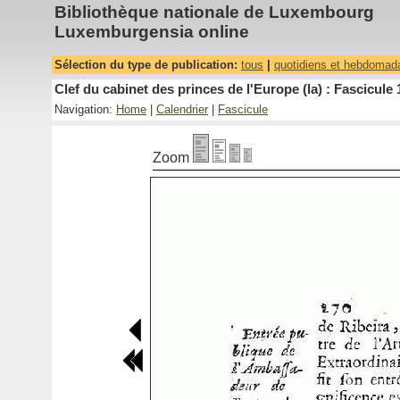
Bibliothèque nationale de Luxembourg
Luxemburgensia online
Sélection du type de publication:
tous
|
quotidiens et hebdomad
Clef du cabinet des princes de l'Europe (la) : Fascicule 
Navigation:
Home
|
Calendrier
|
Fascicule
Zoom