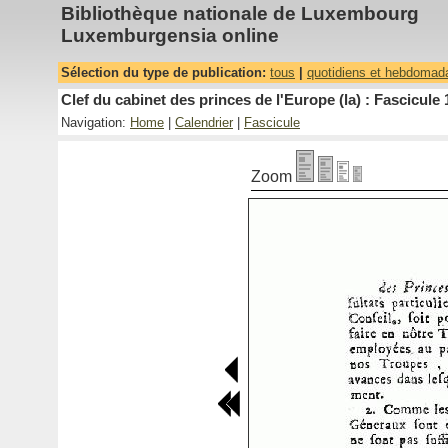
Bibliothèque nationale de Luxembourg
Luxemburgensia online
Sélection du type de publication:
tous
|
quotidiens et hebdomad
Clef du cabinet des princes de l'Europe (la) : Fascicule 
Navigation:
Home
|
Calendrier
|
Fascicule
Zoom