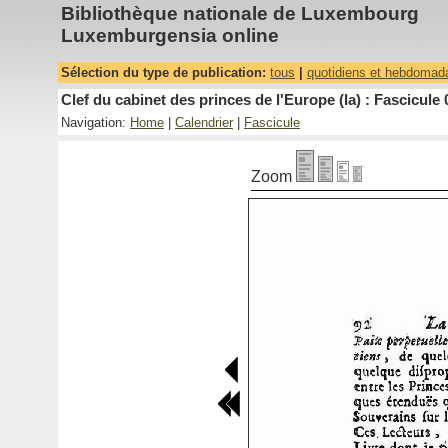
Bibliothèque nationale de Luxembourg
Luxemburgensia online
Sélection du type de publication:
tous
|
quotidiens et hebdomad
Clef du cabinet des princes de l'Europe (la) : Fascicule 
Navigation:
Home
|
Calendrier
|
Fascicule
Zoom