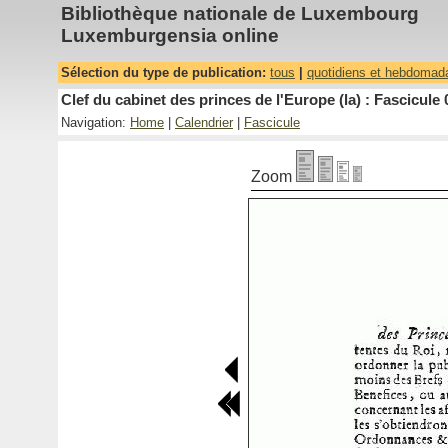
Bibliothèque nationale de Luxembourg
Luxemburgensia online
Sélection du type de publication:
tous
|
quotidiens et hebdomad
Clef du cabinet des princes de l'Europe (la) : Fascicule 
Navigation:
Home
|
Calendrier
|
Fascicule
Zoom