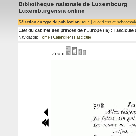
Bibliothèque nationale de Luxembourg
Luxemburgensia online
Sélection du type de publication:
tous
|
quotidiens et hebdomad
Clef du cabinet des princes de l'Europe (la) : Fascicule 
Navigation:
Home
|
Calendrier
|
Fascicule
Zoom