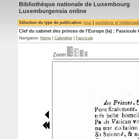
Bibliothèque nationale de Luxembourg
Luxemburgensia online
Sélection du type de publication:
tous
|
quotidiens et hebdomad
Clef du cabinet des princes de l'Europe (la) : Fascicule 
Navigation:
Home
|
Calendrier
|
Fascicule
Zoom