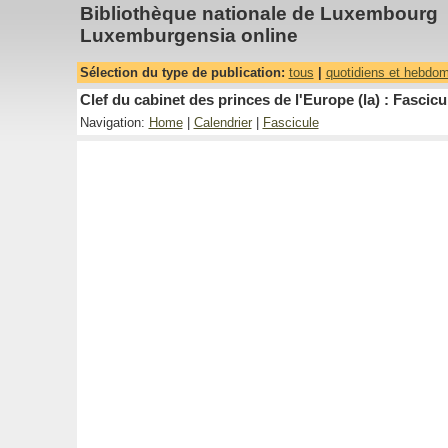
Bibliothèque nationale de Luxembourg
Luxemburgensia online
Sélection du type de publication:
tous
|
quotidiens et hebdo
Clef du cabinet des princes de l'Europe (la) : Fascicu
Navigation:
Home
|
Calendrier
|
Fascicule