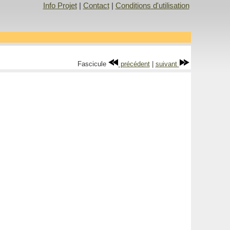
Info Projet
|
Contact
|
Conditions d'utilisation
Fascicule
précédent
|
suivant