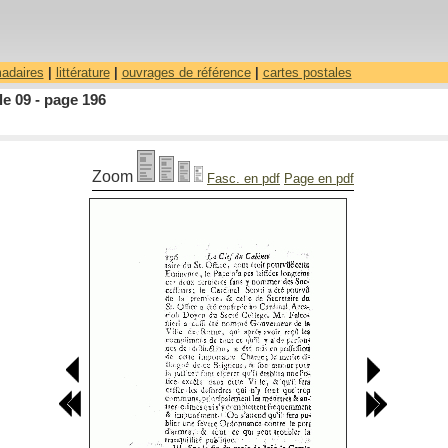
madaires
|
littérature
|
ouvrages de référence
|
cartes postales
le 09 - page 196
Zoom
Fasc. en pdf
Page en pdf