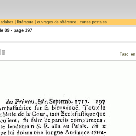
madaires
|
littérature
|
ouvrages de référence
|
cartes postales
le 09 - page 197
Fasc. en