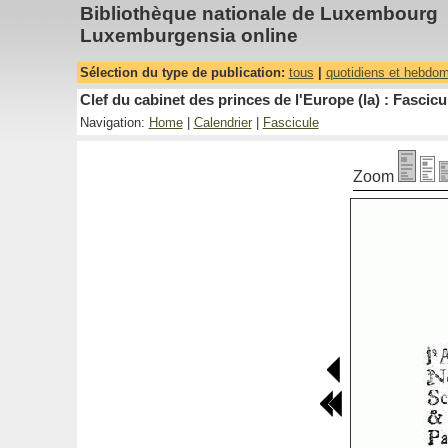
Bibliothèque nationale de Luxembourg
Luxemburgensia online
Sélection du type de publication:
tous
|
quotidiens et hebdo
Clef du cabinet des princes de l'Europe (la) : Fascicu
Navigation:
Home
|
Calendrier
|
Fascicule
Zoom