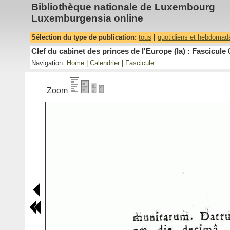
Bibliothèque nationale de Luxembourg
Luxemburgensia online
Sélection du type de publication:
tous
|
quotidiens et hebdomad
Clef du cabinet des princes de l'Europe (la) : Fascicule 
Navigation:
Home
|
Calendrier
|
Fascicule
Zoom